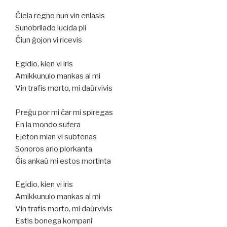
Ĉiela regno nun vin enlasis
Sunobrilado lucida pli
Ĉiun ĝojon vi ricevis
Egidio, kien vi iris
Amikkunulo mankas al mi
Vin trafis morto, mi daŭrvivis
Preĝu por mi ĉar mi spiregas
En la mondo sufera
Ejeton mian vi subtenas
Sonoros ario plorkanta
Ĝis ankaŭ mi estos mortinta
Egidio, kien vi iris
Amikkunulo mankas al mi
Vin trafis morto, mi daŭrvivis
Estis bonega kompani’