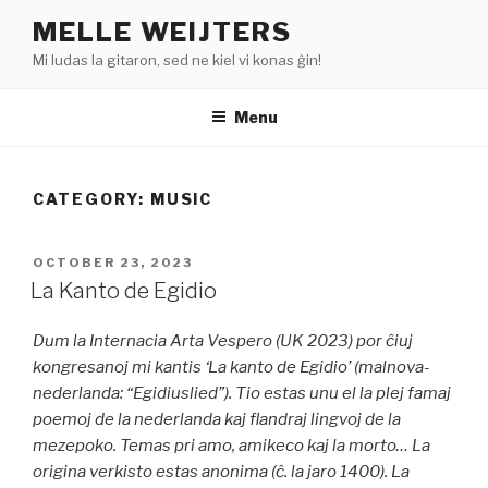
Skip
MELLE WEIJTERS
to
Mi ludas la gitaron, sed ne kiel vi konas ĝin!
content
Menu
CATEGORY:
MUSIC
POSTED
OCTOBER 23, 2023
ON
La Kanto de Egidio
Dum la Internacia Arta Vespero (UK 2023) por ĉiuj
kongresanoj mi kantis ‘La kanto de Egidio’ (malnova-
nederlanda: “Egidiuslied”). Tio estas unu el la plej famaj
poemoj de la nederlanda kaj flandraj lingvoj de la
mezepoko. Temas pri amo, amikeco kaj la morto… La
origina verkisto estas anonima (ĉ. la jaro 1400). La